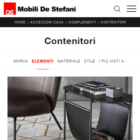
HOME
ACCESSORI CASA
COMPLEMENTI
CONTENITORI
>
>
>
Contenitori
MARCA
ELEMENTI
MATERIALE
STILE
I PIÙ VISTI A :