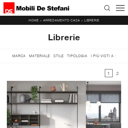
HOME
ARREDAMENTO CASA
LIBRERIE
>
>
Librerie
MARCA
MATERIALE
STILE
TIPOLOGIA
I PIÙ VISTI A :
1
2