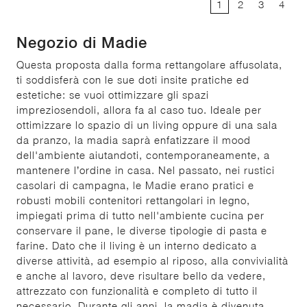
1
2
3
4
Negozio di Madie
Questa proposta dalla forma rettangolare affusolata,
ti soddisferà con le sue doti insite pratiche ed
estetiche: se vuoi ottimizzare gli spazi
impreziosendoli, allora fa al caso tuo. Ideale per
ottimizzare lo spazio di un living oppure di una sala
da pranzo, la madia saprà enfatizzare il mood
dell'ambiente aiutandoti, contemporaneamente, a
mantenere l’ordine in casa. Nel passato, nei rustici
casolari di campagna, le Madie erano pratici e
robusti mobili contenitori rettangolari in legno,
impiegati prima di tutto nell'ambiente cucina per
conservare il pane, le diverse tipologie di pasta e
farine. Dato che il living è un interno dedicato a
diverse attività, ad esempio al riposo, alla convivialità
e anche al lavoro, deve risultare bello da vedere,
attrezzato con funzionalità e completo di tutto il
necessario. Durante gli anni, la madia è divenuta