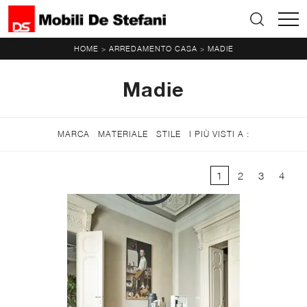
HOME
ARREDAMENTO CASA
MADIE
>
>
Madie
MARCA
MATERIALE
STILE
I PIÙ VISTI A :
1
2
3
4