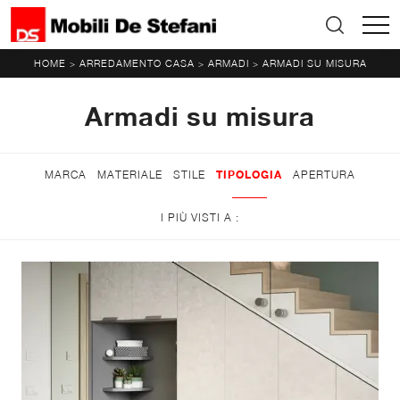
HOME
ARREDAMENTO CASA
ARMADI
ARMADI SU MISURA
>
>
>
Armadi su misura
MARCA
MATERIALE
STILE
TIPOLOGIA
APERTURA
I PIÙ VISTI A :