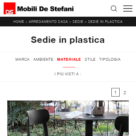
HOME
ARREDAMENTO CASA
SEDIE
SEDIE IN PLASTICA
>
>
>
Sedie in plastica
MARCA
AMBIENTE
MATERIALE
STILE
TIPOLOGIA
I PIÙ VISTI A :
1
2