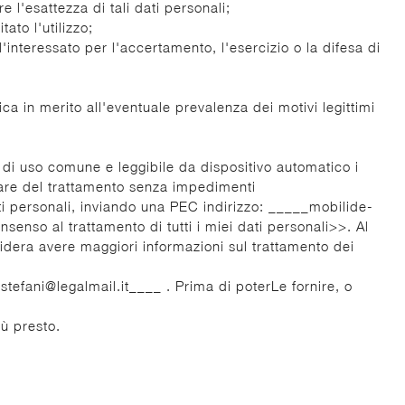
e l'esattezza di tali dati personali;
ato l'utilizzo;
l'interessato per l'accertamento, l'esercizio o la difesa di
ica in merito all'eventuale prevalenza dei motivi legittimi
ato, di uso comune e leggibile da dispositivo automatico i
itolare del trattamento senza impedimenti
ti personali, inviando una PEC indirizzo: _____mobilide-
enso al trattamento di tutti i miei dati personali>>. Al
sidera avere maggiori informazioni sul trattamento dei
-stefani@legalmail.it____ . Prima di poterLe fornire, o
ù presto.