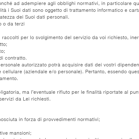
nché ad adempiere agli obblighi normativi, in particolare quell
alità i Suoi dati sono oggetto di trattamento informatico e ca
vatezza dei Suoi dati personali.
o o da terzi
 raccolti per lo svolgimento del servizio da voi richiesto, ine
tto;
to;
di contratto.
tro personale autorizzato potrà acquisire dati dei vostri dipen
cellulare (aziendale e/o personale). Pertanto, essendo questi 
tamento.
igatoria, ma l’eventuale rifiuto per le finalità riportate al 
rvizi da Lei richiesti.
conosciuta in forza di provvedimenti normativi;
ative mansioni;