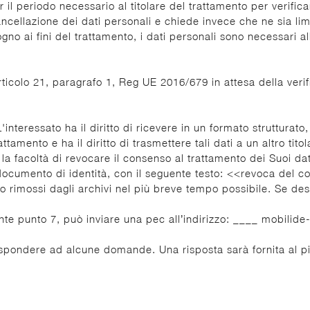
r il periodo necessario al titolare del trattamento per verificar
cancellazione dei dati personali e chiede invece che ne sia limit
gno ai fini del trattamento, i dati personali sono necessari al
articolo 21, paragrafo 1, Reg UE 2016/679 in attesa della verif
ti. L'interessato ha il diritto di ricevere in un formato struttur
rattamento e ha il diritto di trasmettere tali dati a un altro t
la facoltà di revocare il consenso al trattamento dei Suoi da
ocumento di identità, con il seguente testo: <<revoca del cons
o rimossi dagli archivi nel più breve tempo possibile. Se de
dente punto 7, può inviare una pec all’indirizzo: ____ mobilide
rispondere ad alcune domande. Una risposta sarà fornita al pi