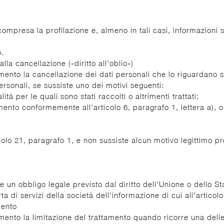
mpresa la profilazione e, almeno in tali casi, informazioni si
o.
alla cancellazione («diritto all'oblio»)
ttamento la cancellazione dei dati personali che lo riguardano se
personali, se sussiste uno dei motivi seguenti:
ità per le quali sono stati raccolti o altrimenti trattati;
mento conformemente all'articolo 6, paragrafo 1, lettera a), o 
ticolo 21, paragrafo 1, e non sussiste alcun motivo legittimo
 un obbligo legale previsto dal diritto dell'Unione o dello St
ferta di servizi della società dell'informazione di cui all'arti
amento
ttamento la limitazione del trattamento quando ricorre una dell