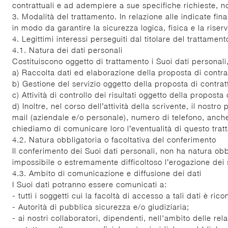
contrattuali e ad adempiere a sue specifiche richieste, no
3. Modalità del trattamento. In relazione alle indicate fin
in modo da garantire la sicurezza logica, fisica e la riser
4. Legittimi interessi perseguiti dal titolare del trattament
4.1. Natura dei dati personali
Costituiscono oggetto di trattamento i Suoi dati personali,
a) Raccolta dati ed elaborazione della proposta di contra
b) Gestione del servizio oggetto della proposta di contrat
c) Attività di controllo dei risultati oggetto della proposta 
d) Inoltre, nel corso dell’attività della scrivente, il nos
mail (aziendale e/o personale), numero di telefono, anche 
chiediamo di comunicare loro l’eventualità di questo trat
4.2. Natura obbligatoria o facoltativa del conferimento
Il conferimento dei Suoi dati personali, non ha natura obbl
impossibile o estremamente difficoltoso l’erogazione dei se
4.3. Ambito di comunicazione e diffusione dei dati
I Suoi dati potranno essere comunicati a:
- tutti i soggetti cui la facoltà di accesso a tali dati è ri
- Autorità di pubblica sicurezza e/o giudiziaria;
- ai nostri collaboratori, dipendenti, nell'ambito delle rel