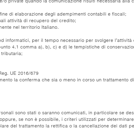
 e/o private quando la comunicazione risulti necessaria alla c
 fine di elaborazione degli adempimenti contabili e fiscali;
ali attività di recupero del credito;
ente nel territorio Italiano.
 ed informatici, per il tempo necessario per svolgere l’attività
 punto 4.1 comma a), b), c) e d) le tempistiche di conservazi
tributaria;
el Reg. UE 2016/679
attamento la conferma che sia o meno in corso un trattamento di
personali sono stati o saranno comunicati, in particolare se des
oppure, se non è possibile, i criteri utilizzati per determinare
tolare del trattamento la rettifica o la cancellazione dei dati 