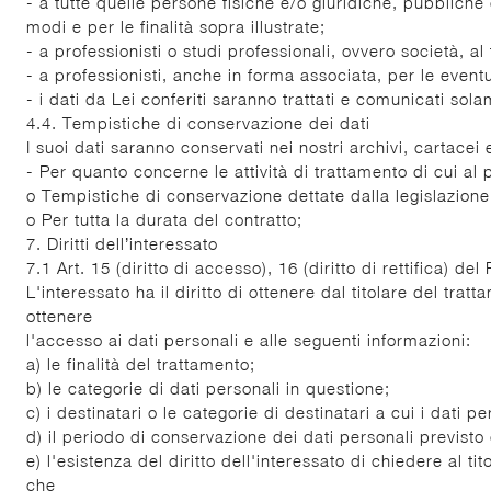
- a tutte quelle persone fisiche e/o giuridiche, pubbliche
modi e per le finalità sopra illustrate;
- a professionisti o studi professionali, ovvero società, al
- a professionisti, anche in forma associata, per le eventu
- i dati da Lei conferiti saranno trattati e comunicati solam
4.4. Tempistiche di conservazione dei dati
I suoi dati saranno conservati nei nostri archivi, cartacei
- Per quanto concerne le attività di trattamento di cui al
o Tempistiche di conservazione dettate dalla legislazione 
o Per tutta la durata del contratto;
7. Diritti dell’interessato
7.1 Art. 15 (diritto di accesso), 16 (diritto di rettifica) d
L'interessato ha il diritto di ottenere dal titolare del tr
ottenere
l'accesso ai dati personali e alle seguenti informazioni:
a) le finalità del trattamento;
b) le categorie di dati personali in questione;
c) i destinatari o le categorie di destinatari a cui i dati 
d) il periodo di conservazione dei dati personali previsto 
e) l'esistenza del diritto dell'interessato di chiedere al ti
che