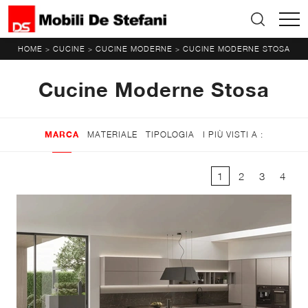
HOME
CUCINE
CUCINE MODERNE
CUCINE MODERNE STOSA
>
>
>
Cucine Moderne Stosa
MARCA
MATERIALE
TIPOLOGIA
I PIÙ VISTI A :
1
2
3
4