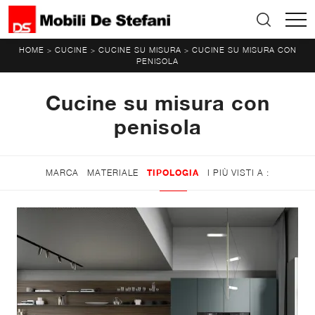
HOME
CUCINE
CUCINE SU MISURA
CUCINE SU MISURA CON
>
>
>
PENISOLA
Cucine su misura con
penisola
MARCA
MATERIALE
TIPOLOGIA
I PIÙ VISTI A :