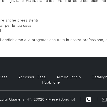
r design, facci visita, siamo lo store di arredi e complementi 
ure anche preesistenti
ali per la tua casa
i
i dedichiamo alla progettazione tutta la nostra professione, 
.
Casa
Accessori Casa
Arredo Ufficio
Catalogh
Pubbliche
Luigi Guanella, 47, 23020 - Mese (Sondrio)