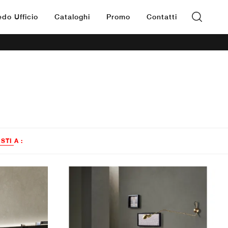
edo Ufficio
Cataloghi
Promo
Contatti
ISTI A :