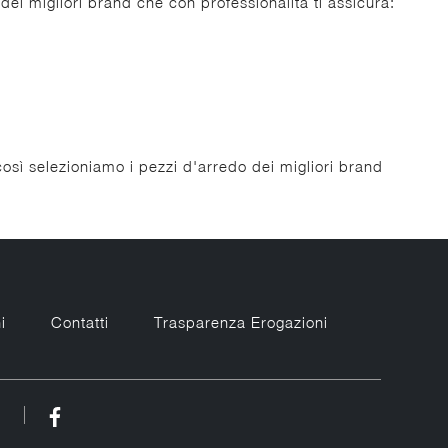
dei migliori brand che con professionalità ti assicura:
così selezioniamo i pezzi d'arredo dei migliori brand
i
Contatti
Trasparenza Erogazioni