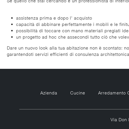
Se quello che stai cercando è un professionista di interio
assistenza prima e dopo l' acquisto
capacità di abbinare perfettamente i mobili e le finit
possibilità di toccare con mano materiali pregiati ide
un progetto ad hoc che assecondi tutto ciò che volev
Dare un nuovo look alla tua abitazione non è scontato: no
garantendoti servizi efficienti di consulenza architettonica
Azienda
Cucine
Arredamento 
Via Don 