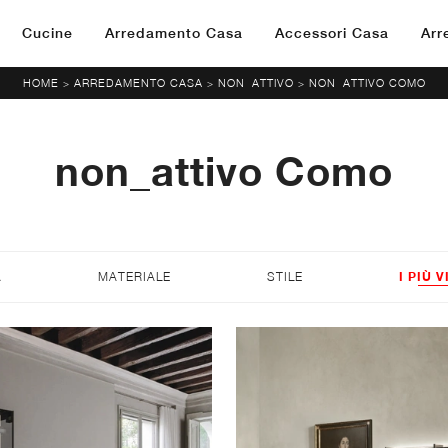
Cucine
Arredamento Casa
Accessori Casa
Arr
HOME
ARREDAMENTO CASA
NON_ATTIVO
NON_ATTIVO COMO
>
>
>
non_attivo Como
A
MATERIALE
STILE
I PIÙ V