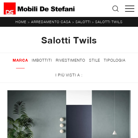
HOME
ARREDAMENTO CASA
SALOTTI
SALOTTI TWILS
>
>
>
Salotti Twils
MARCA
IMBOTTITI
RIVESTIMENTO
STILE
TIPOLOGIA
I PIÙ VISTI A :