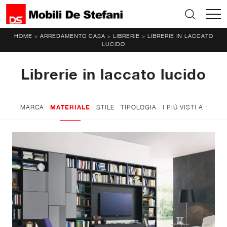
HOME
ARREDAMENTO CASA
LIBRERIE
LIBRERIE IN LACCATO
>
>
>
LUCIDO
Librerie in laccato lucido
MARCA
MATERIALE
STILE
TIPOLOGIA
I PIÙ VISTI A :