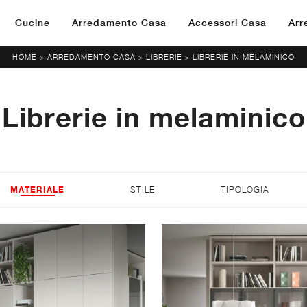
Cucine
Arredamento Casa
Accessori Casa
Arr
HOME
ARREDAMENTO CASA
LIBRERIE
LIBRERIE IN MELAMINICO
>
>
>
Librerie in melaminico
MATERIALE
STILE
TIPOLOGIA