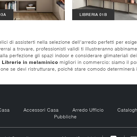
03A
LIBRERIA 01B
ci di assisterti nella selezione dell'arredo perfetti per esig
verrai a trovare, professionisti validi ti illustreranno abbina
alla perfezione gli spazi indoor e considerare glimateriali d
i
Librerie
in melaminico
migliori in commercio: siamo il po
ione se devi ristrutturare, poiché stare comodo determinerà i
Casa
Accessori Casa
Arredo Ufficio
Catalogh
Pubbliche