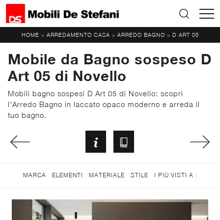
HOME
ARREDAMENTO CASA
ARREDO BAGNO
D ART 05
>
>
>
Mobile da Bagno sospeso D
Art 05 di Novello
Mobili bagno sospesi D Art 05 di Novello: scopri
l'Arredo Bagno in laccato opaco moderno e arreda il
tuo bagno.
MARCA
ELEMENTI
MATERIALE
STILE
I PIÙ VISTI A :