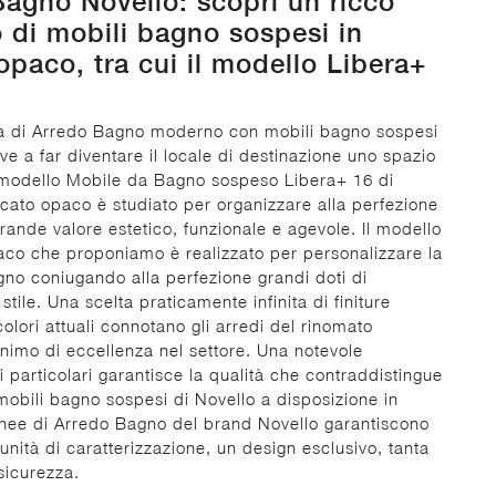
agno Novello: scopri un ricco
 di mobili bagno sospesi in
opaco, tra cui il modello Libera+
a di Arredo Bagno moderno con mobili bagno sospesi
ve a far diventare il locale di destinazione uno spazio
l modello Mobile da Bagno sospeso Libera+ 16 di
ccato opaco è studiato per organizzare alla perfezione
grande valore estetico, funzionale e agevole. Il modello
aco che proponiamo è realizzato per personalizzare la
no coniugando alla perfezione grandi doti di
 stile. Una scelta praticamente infinita di finiture
colori attuali connotano gli arredi del rinomato
nimo di eccellenza nel settore. Una notevole
i particolari garantisce la qualità che contraddistingue
 mobili bagno sospesi di Novello a disposizione in
inee di Arredo Bagno del brand Novello garantiscono
nità di caratterizzazione, un design esclusivo, tanta
sicurezza.