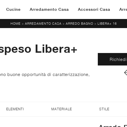
Cucine
Arredamento Casa
Accessori Casa
Arr
HOME
ARREDAMENTO CASA
ARREDO BAGNO
LIBERA+ 16
>
>
>
speso Libera+
Richiedi
ono buone opportunità di caratterizzazione,
ELEMENTI
MATERIALE
STILE