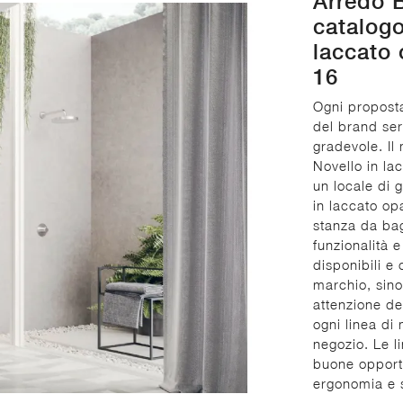
Arredo B
catalogo
laccato 
16
Ogni propost
del brand ser
gradevole. I
Novello in la
un locale di 
in laccato op
stanza da bag
funzionalità e
disponibili e 
marchio, sino
attenzione de
ogni linea di
negozio. Le l
buone opportu
ergonomia e 