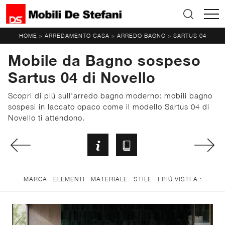
HOME
ARREDAMENTO CASA
ARREDO BAGNO
SARTUS 04
>
>
>
Mobile da Bagno sospeso
Sartus 04 di Novello
Scopri di più sull'arredo bagno moderno: mobili bagno
sospesi in laccato opaco come il modello Sartus 04 di
Novello ti attendono.
MARCA
ELEMENTI
MATERIALE
STILE
I PIÙ VISTI A :