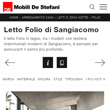
HOME
ARREDAMENTO CASA
LETTI E ZONA NOTTE
FOLIO
>
>
>
Letto Folio di Sangiacomo
Il letto Folio in legno, tra i modelli con testiera
matrimoniali moderni di Sangiacomo, è pensato per
assicurarti il sonno più profondo.
MARCA
MATERIALE
MISURA
STILE
TIPOLOGIA
I PIÙ VISTI A :