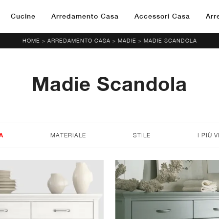
Cucine
Arredamento Casa
Accessori Casa
Arr
HOME
ARREDAMENTO CASA
MADIE
MADIE SCANDOLA
>
>
>
Madie Scandola
A
MATERIALE
STILE
I PIÙ V