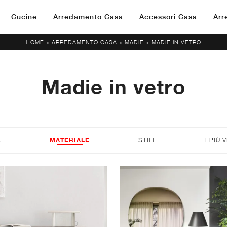
Cucine
Arredamento Casa
Accessori Casa
Arr
HOME
ARREDAMENTO CASA
MADIE
MADIE IN VETRO
>
>
>
Madie in vetro
A
MATERIALE
STILE
I PIÙ V