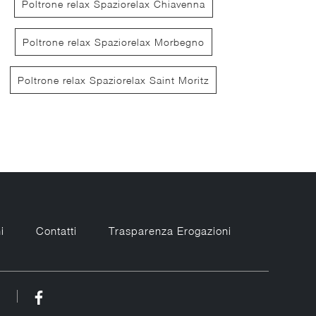
Poltrone relax Spaziorelax Chiavenna
Poltrone relax Spaziorelax Morbegno
Poltrone relax Spaziorelax Saint Moritz
Cabrini Swivel
To
i
Contatti
Trasparenza Erogazioni