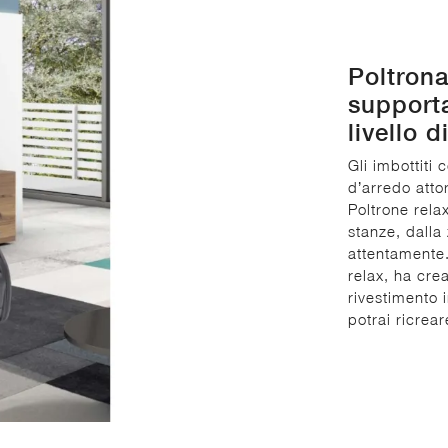
Poltrona
supporta
livello 
Gli imbottiti
d’arredo atto
Poltrone rela
stanze, dalla
attentamente.
relax, ha cre
rivestimento 
potrai ricrea