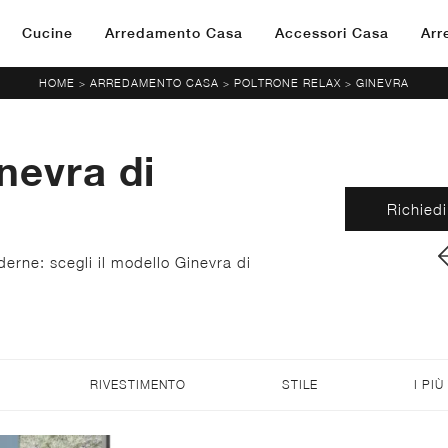
Cucine
Arredamento Casa
Accessori Casa
Arr
HOME
ARREDAMENTO CASA
POLTRONE RELAX
GINEVRA
>
>
>
nevra di
Richiedi
derne: scegli il modello Ginevra di
RIVESTIMENTO
STILE
I PIÙ