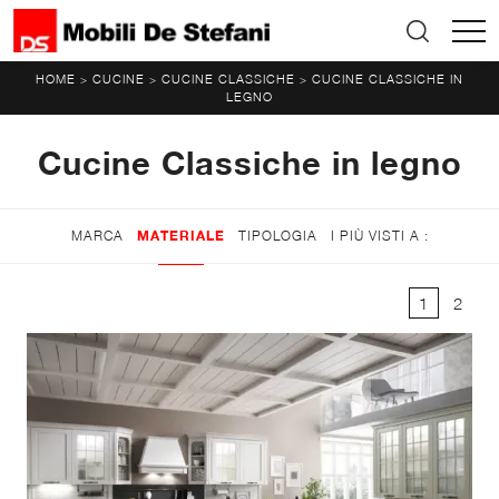
HOME
CUCINE
CUCINE CLASSICHE
CUCINE CLASSICHE IN
>
>
>
LEGNO
Cucine Classiche in legno
MARCA
MATERIALE
TIPOLOGIA
I PIÙ VISTI A :
1
2