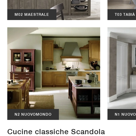
M02 MAESTRALE
T03 TABIÀ
N2 NUOVOMONDO
N1 NUOV
Cucine classiche Scandola