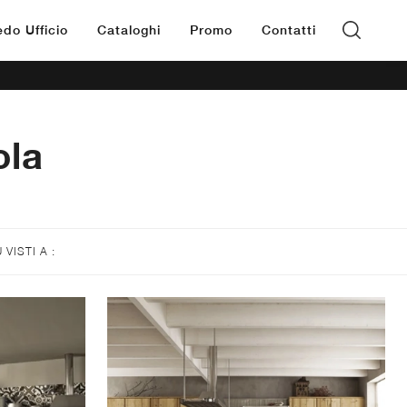
edo Ufficio
Cataloghi
Promo
Contatti
ola
Ù VISTI A :