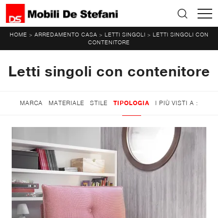
HOME
ARREDAMENTO CASA
LETTI SINGOLI
LETTI SINGOLI CON
>
>
>
CONTENITORE
Letti singoli con contenitore
MARCA
MATERIALE
STILE
TIPOLOGIA
I PIÙ VISTI A :