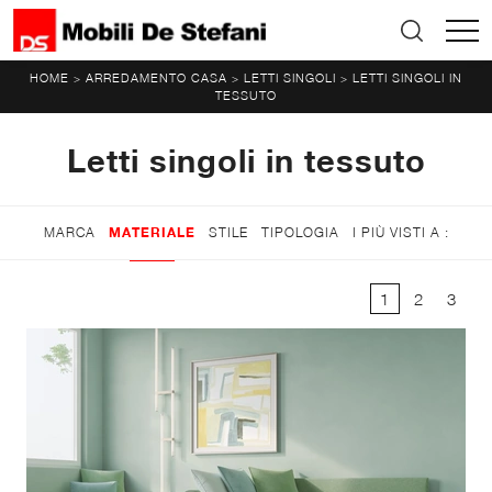
HOME
ARREDAMENTO CASA
LETTI SINGOLI
LETTI SINGOLI IN
>
>
>
TESSUTO
Letti singoli in tessuto
MARCA
MATERIALE
STILE
TIPOLOGIA
I PIÙ VISTI A :
1
2
3