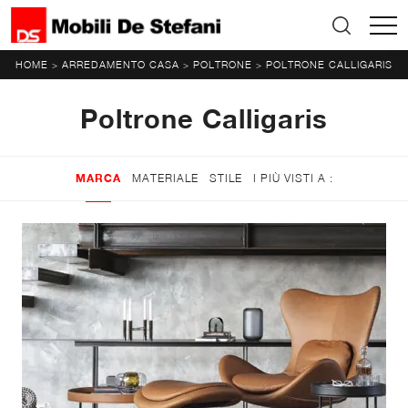
HOME
ARREDAMENTO CASA
POLTRONE
POLTRONE CALLIGARIS
>
>
>
Poltrone Calligaris
MARCA
MATERIALE
STILE
I PIÙ VISTI A :