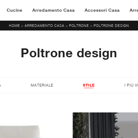
Cucine
Arredamento Casa
Accessori Casa
Arr
HOME
ARREDAMENTO CASA
POLTRONE
POLTRONE DESIGN
>
>
>
Poltrone design
A
MATERIALE
STILE
I PIÙ V