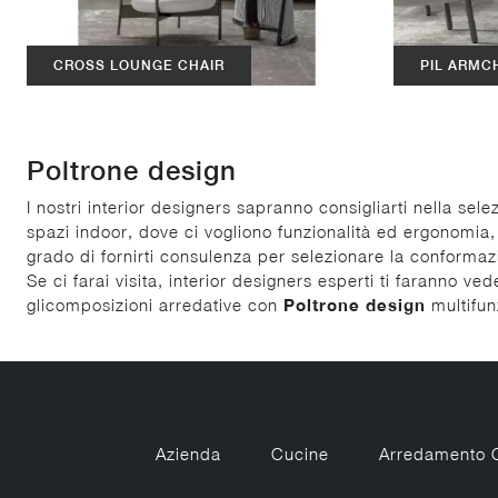
CROSS LOUNGE CHAIR
PIL ARMC
Poltrone design
I nostri interior designers sapranno consigliarti nella sele
spazi indoor, dove ci vogliono funzionalità ed ergonomia, 
grado di fornirti consulenza per selezionare la conformazi
Se ci farai visita, interior designers esperti ti faranno ve
glicomposizioni arredative con
Poltrone
design
multifunz
Azienda
Cucine
Arredamento 