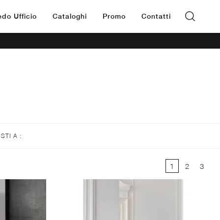
edo Ufficio
Cataloghi
Promo
Contatti
ISTI A :
1
2
3