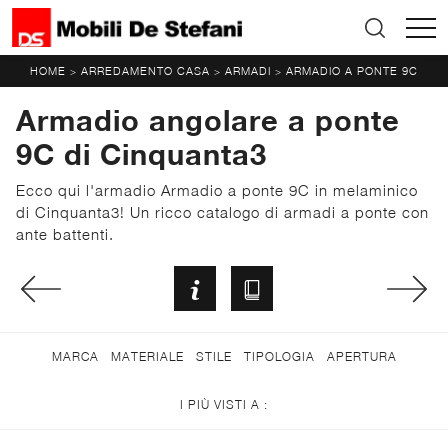
HOME
ARREDAMENTO CASA
ARMADI
ARMADIO A PONTE 9C
>
>
>
Armadio angolare a ponte
9C di Cinquanta3
Ecco qui l'armadio Armadio a ponte 9C in melaminico
di Cinquanta3! Un ricco catalogo di armadi a ponte con
ante battenti.
MARCA
MATERIALE
STILE
TIPOLOGIA
APERTURA
I PIÙ VISTI A :