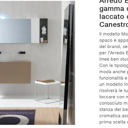
Arredo B
gamma d
laccato 
Canestr
Il modello Mo
opaco è appar
del brand, s
per l’Arredo
linee ben stu
Con le tipolog
moda anche pe
funzionalità 
un modello i
risolverà le t
toccare con m
conosciuto ma
stanza del be
cromatica ass
prima scelta r