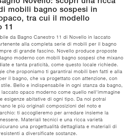
agno Novello: scopri una ricca
i mobili bagno sospesi in
opaco, tra cui il modello
o 11
bile da Bagno Canestro 11 di Novello in laccato
tenente alla completa serie di mobili per il bagno
empre di grande fascino. Novello produce proposte
 Bagno moderno con mobili bagno sospesi che mixano
diate e tanta praticità, come questo locale richiede.
ie che proponiamo ti garantirai mobili ben fatti e alla
r il bagno, che va progettato con attenzione, con
e stile. Bello e indispensabile in ogni stanza da bagno,
n laccato opaco moderno come quello nell'immagine
ue esigenze abitative di ogni tipo. Da noi potrai
ano le più originali composizioni del noto e
rchio: ti accoglieremo per arredare insieme la
nessere. Materiali tecnici e una ricca varietà
icurano una progettualità dettagliata e materiali di
esistenti a diversificate sostanze.