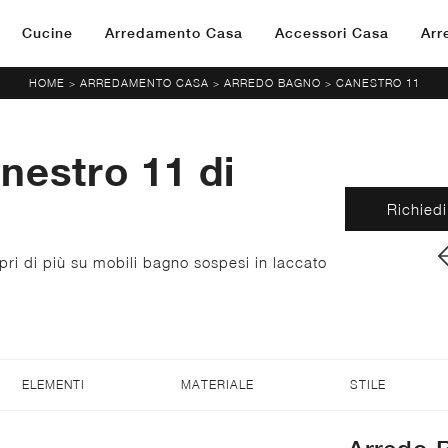
Cucine
Arredamento Casa
Accessori Casa
Arr
HOME
ARREDAMENTO CASA
ARREDO BAGNO
CANESTRO 11
>
>
>
nestro 11 di
Richiedi
ri di più su mobili bagno sospesi in laccato
ELEMENTI
MATERIALE
STILE