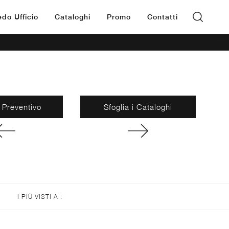
edo Ufficio
Cataloghi
Promo
Contatti
 Preventivo
Sfoglia i Cataloghi
I PIÙ VISTI A :