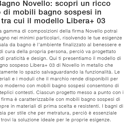
agno Novello: scopri un ricco
 di mobili bagno sospesi in
 tra cui il modello Libera+ 03
a gamma di composizioni della firma Novello potrai
agno nei minimi particolari, risolvendo le tue esigenze
 sala da bagno è l'ambiente finalizzato al benessere e
 di cura della propria persona, perciò va progettato
di praticità e design. Qui ti presentiamo il modello di
gno sospeso Libera+ 03 di Novello in metallo che
tamente lo spazio salvaguardando la funzionalità. Le
eriali e i moduli che il marchio rende disponibili per
no moderno con mobili bagno sospesi consentono di
eplici contesti. Ciascun progetto messo a punto con i
a firma è caratterizzabile con mobili bagno sospesi di
pre in materiali di prima scelta e resistenti. I bagni di
sia per stile che per metratura, perciò è essenziale
trovi la soluzione ideale per le proprie esigenze.