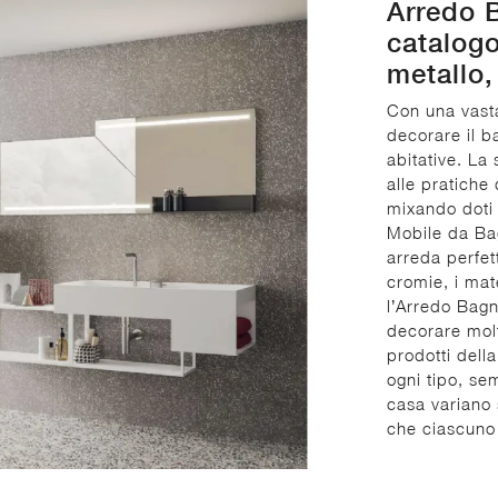
Arredo B
catalogo
metallo,
Con una vast
decorare il b
abitative. La
alle pratiche
mixando doti 
Mobile da Ba
arreda perfet
cromie, i mat
l’Arredo Bag
decorare molt
prodotti dell
ogni tipo, sem
casa variano 
che ciascuno 