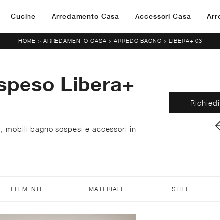
Cucine
Arredamento Casa
Accessori Casa
Arr
HOME
ARREDAMENTO CASA
ARREDO BAGNO
LIBERA+ 03
>
>
>
speso Libera+
Richiedi
, mobili bagno sospesi e accessori in
ELEMENTI
MATERIALE
STILE