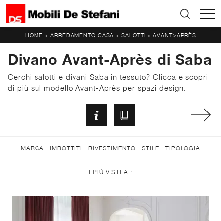
HOME
ARREDAMENTO CASA
SALOTTI
AVANT>APRÈS
>
>
>
Divano Avant-Après di Saba
Cerchi salotti e divani Saba in tessuto? Clicca e scopri
di più sul modello Avant-Après per spazi design.
MARCA
IMBOTTITI
RIVESTIMENTO
STILE
TIPOLOGIA
I PIÙ VISTI A :