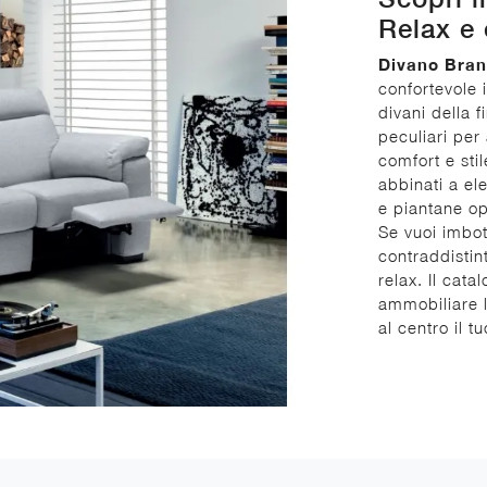
Relax e 
Divano Bran
confortevole 
divani della 
peculiari per 
comfort e stil
abbinati a el
e piantane op
Se vuoi imbot
contraddistin
relax. Il cat
ammobiliare l
al centro il t