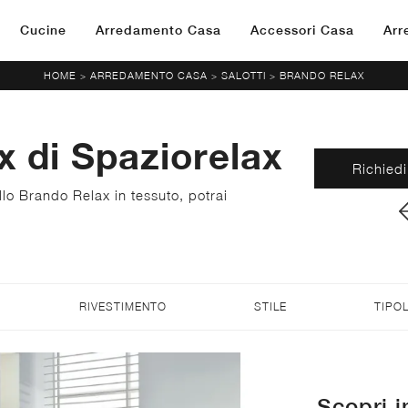
Cucine
Arredamento Casa
Accessori Casa
Arr
HOME
ARREDAMENTO CASA
SALOTTI
BRANDO RELAX
>
>
>
 di Spaziorelax
Richiedi
llo Brando Relax in tessuto, potrai
RIVESTIMENTO
STILE
TIPO
Scopri i