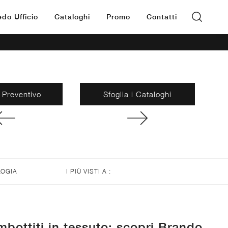
edo Ufficio
Cataloghi
Promo
Contatti
 Preventivo
Sfoglia i Cataloghi
LOGIA
I PIÙ VISTI A :
mbottiti in tessuto: scopri Brando