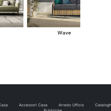
Wing
Casa
Accessori Casa
Arredo Ufficio
Catalogh
Pubbliche