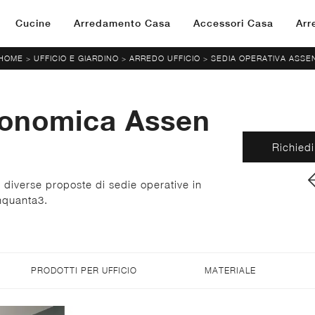
Cucine
Arredamento Casa
Accessori Casa
Arr
HOME
UFFICIO E GIARDINO
ARREDO UFFICIO
SEDIA OPERATIVA ASSE
>
>
>
gonomica Assen
Richiedi
e diverse proposte di sedie operative in
nquanta3.
PRODOTTI PER UFFICIO
MATERIALE