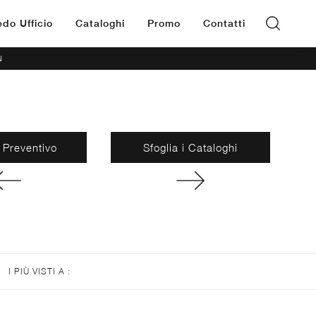
edo Ufficio
Cataloghi
Promo
Contatti
N
 Preventivo
Sfoglia i Cataloghi
I PIÙ VISTI A :