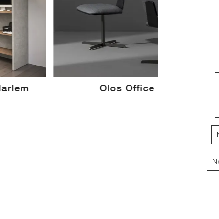
Harlem
Olos Office
N