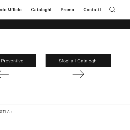
edo Ufficio
Cataloghi
Promo
Contatti
 Preventivo
Sfoglia i Cataloghi
ISTI A :