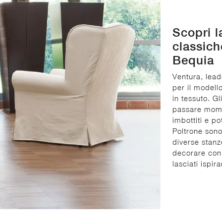
Scopri l
classich
Bequia
Ventura, lead
per il modello
in tessuto. Gl
passare momen
imbottiti e p
Poltrone sono
diverse stanz
decorare con
lasciati ispir