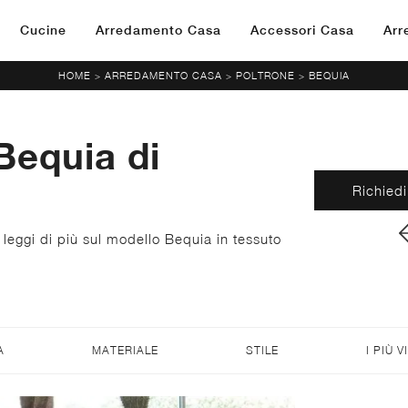
Cucine
Arredamento Casa
Accessori Casa
Arr
HOME
ARREDAMENTO CASA
POLTRONE
BEQUIA
>
>
>
Bequia di
Richiedi
 leggi di più sul modello Bequia in tessuto
A
MATERIALE
STILE
I PIÙ V