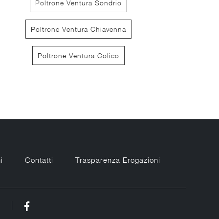
Poltrone Ventura Sondrio
Poltrone Ventura Chiavenna
Poltrone Ventura Colico
Brik
Par
i
Contatti
Trasparenza Erogazioni